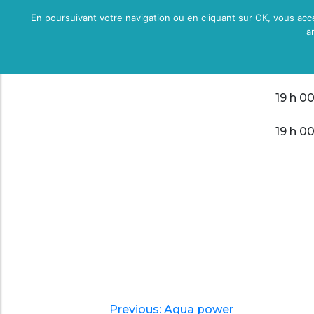
Aqua
En poursuivant votre navigation ou en cliquant sur OK, vous accep
a
10 h 0
19 h 0
19 h 0
NAVIGATION
DE
L’ARTICLE
Previous:
Aqua power