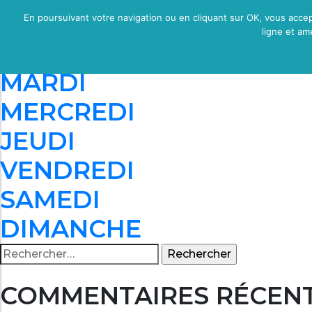
Archives :
Columns
En poursuivant votre navigation ou en cliquant sur OK, vous accept
ligne et amé
LUNDI
MARDI
MERCREDI
JEUDI
VENDREDI
SAMEDI
DIMANCHE
Rechercher :
COMMENTAIRES RÉCEN